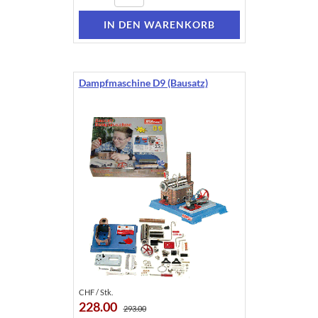
Dampfmaschine D9 (Bausatz)
CHF / Stk.
228.00
293.00