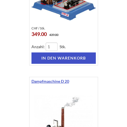
CHF / Stk.
349.00
439.00
Anzahl:
Stk.
Dampfmaschine D 20