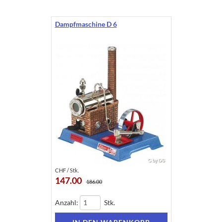
Dampfmaschine D 6
CHF / Stk.
147.00
186.00
Anzahl:
Stk.