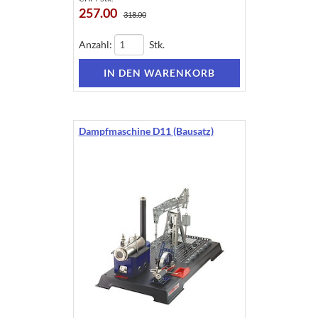
257.00
318.00
Anzahl:
Stk.
Dampfmaschine D11 (Bausatz)