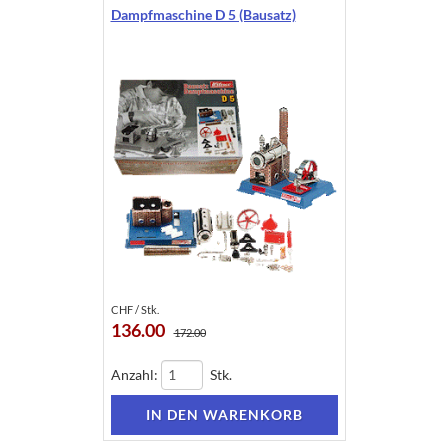
Dampfmaschine D 5 (Bausatz)
CHF / Stk.
136.00
172.00
Anzahl:
Stk.