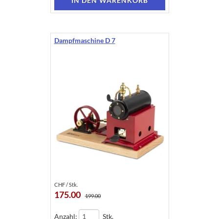
Dampfmaschine D 7
CHF / Stk.
175.00
199.00
Anzahl:
Stk.