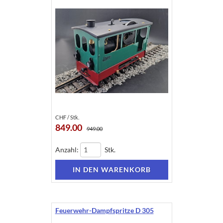
CHF / Stk.
849.00
949.00
Anzahl:
Stk.
Feuerwehr-Dampfspritze D 305