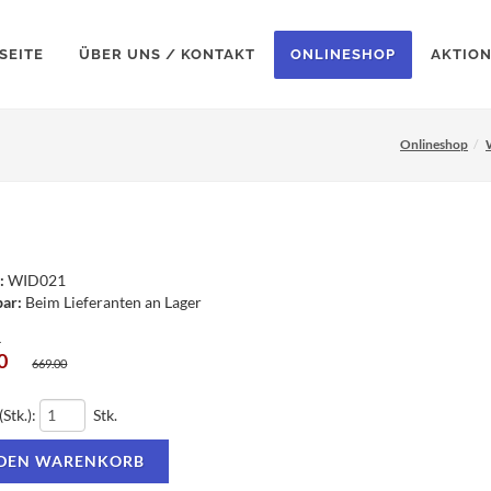
SEITE
ÜBER UNS / KONTAKT
ONLINESHOP
AKTIO
Onlineshop
:
WID021
bar:
Beim Lieferanten an Lager
.
0
669.00
(Stk.):
Stk.