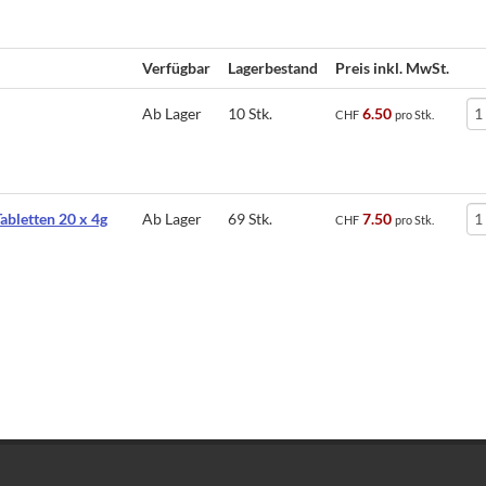
Verfügbar
Lagerbestand
Preis inkl. MwSt.
Ab Lager
10 Stk.
6.50
CHF
pro Stk.
abletten 20 x 4g
Ab Lager
69 Stk.
7.50
CHF
pro Stk.