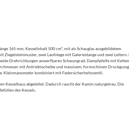
nge 165 mm, Kesselinhalt 500 cm³, mit als Schauglas ausgebildetem
t Ziegelsteinmuster, zwei Laufstege mit Galeriestange und zwei Leitern.
n beide Drehrichtungen anwerfbaren Schwungrad, Dampfpfeife mit Ketten
hmesser mit Antriebsscheibe und massivem, formschönen Druckgussg
e. Kleinmanometer kombiniert mit Federsicherheitsventil.
dem Kesselhaus abgeleitet. Dadurch raucht der Kamin naturgetreu. Die
efüllen des Kessels.