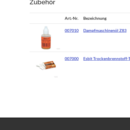
Zubehör
Art.-Nr.
Bezeichnung
007010
Dampfmaschinenöl Z83
007000
Esbit Trockenbrennstoff-T