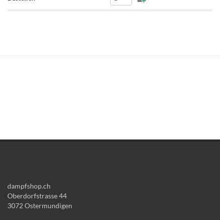
dampfshop.ch
Oberdorfstrasse 44
3072 Ostermundigen