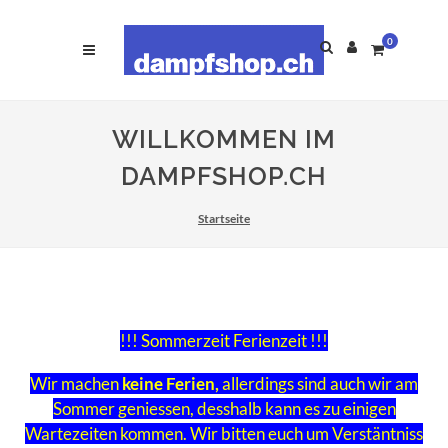
0
WILLKOMMEN IM
DAMPFSHOP.CH
Startseite
!!! Sommerzeit Ferienzeit !!!
Wir machen
keine Ferien,
allerdings sind auch wir am
Sommer geniessen, desshalb kann es zu einigen
Wartezeiten kommen. Wir bitten euch um Verstäntniss