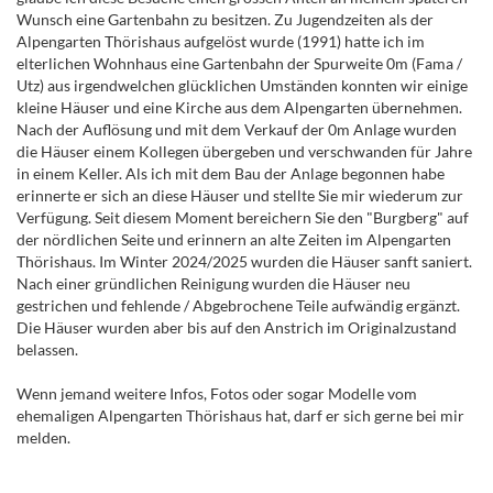
Wunsch eine Gartenbahn zu besitzen. Zu Jugendzeiten als der
Alpengarten Thörishaus aufgelöst wurde (1991) hatte ich im
elterlichen Wohnhaus eine Gartenbahn der Spurweite 0m (Fama /
Utz) aus irgendwelchen glücklichen Umständen konnten wir einige
kleine Häuser und eine Kirche aus dem Alpengarten übernehmen.
Nach der Auflösung und mit dem Verkauf der 0m Anlage wurden
die Häuser einem Kollegen übergeben und verschwanden für Jahre
in einem Keller. Als ich mit dem Bau der Anlage begonnen habe
erinnerte er sich an diese Häuser und stellte Sie mir wiederum zur
Verfügung. Seit diesem Moment bereichern Sie den "Burgberg" auf
der nördlichen Seite und erinnern an alte Zeiten im Alpengarten
Thörishaus. Im Winter 2024/2025 wurden die Häuser sanft saniert.
Nach einer gründlichen Reinigung wurden die Häuser neu
gestrichen und fehlende / Abgebrochene Teile aufwändig ergänzt.
Die Häuser wurden aber bis auf den Anstrich im Originalzustand
belassen.
Wenn jemand weitere Infos, Fotos oder sogar Modelle vom
ehemaligen Alpengarten Thörishaus hat, darf er sich gerne bei mir
melden.