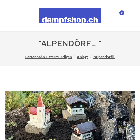
0
"ALPENDÖRFLI"
Gartenbahn Ostermundigen
Anlage
"Alpendörfli"