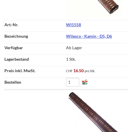
WI1558
Wilesco - Kamin - D5, D6
Ab Lager
1 Stk.
16.50
CHF
pro Stk.