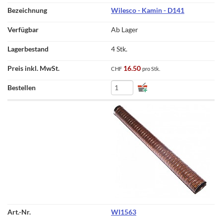
Wilesco - Kamin - D141
Ab Lager
4 Stk.
16.50
CHF
pro Stk.
WI1563