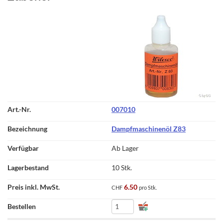
007010
Dampfmaschinenöl Z83
Ab Lager
10 Stk.
6.50
CHF
pro Stk.