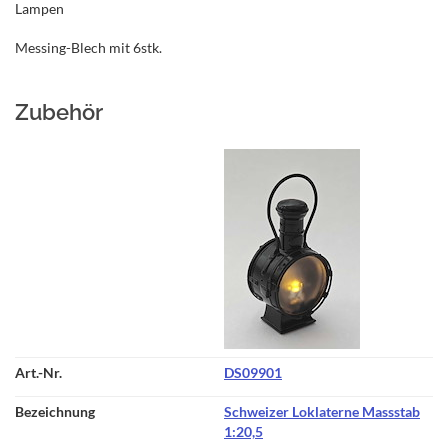
Lampen
Messing-Blech mit 6stk.
Zubehör
DS09901
Schweizer Loklaterne Massstab
1:20,5