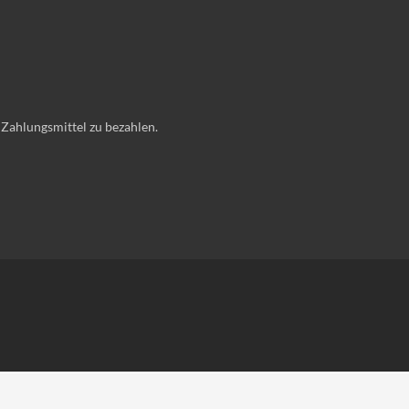
 Zahlungsmittel zu bezahlen.
Software:
Rent-a-Shop.ch