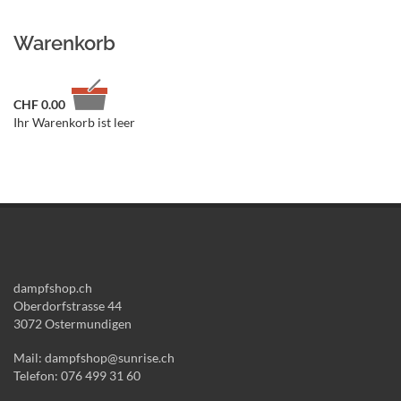
Warenkorb
CHF
0.00
Ihr Warenkorb ist leer
dampfshop.ch
Oberdorfstrasse 44
3072 Ostermundigen
Mail: dampfshop@sunrise.ch
Telefon: 076 499 31 60