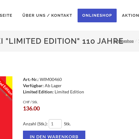
SEITE
ÜBER UNS / KONTAKT
ONLINESHOP
AKTIO
"LIMITED EDITION" 110 JAHRE
Onlineshop
ed Edition
Art.-Nr.:
WIM00460
Verfügbar:
Ab Lager
Limited Edition:
Limited Edition
CHF / Stk.
136.00
Anzahl (Stk.):
Stk.