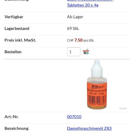
Tabletten 20 x 4g
Ab Lager
69 Stk.
7.50
CHF
pro Stk.
007010
Dampfmaschinenöl Z83