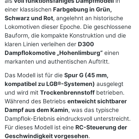
als
voll funktionsfähiges Dampfmodell
in
einer klassischen
Farbgebung in Grün,
Schwarz und Rot
, angelehnt an historische
Lokomotiven dieser Epoche. Die geschlossene
Bauform, die kompakte Konstruktion und die
klaren Linien verleihen der
D300
Dampflokomotive „Hohenlimburg“
einen
markanten und authentischen Auftritt.
Das Modell ist für die
Spur G (45 mm,
kompatibel zu LGB®-Systemen)
ausgelegt
und wird mit
Trockenbrennstoff
betrieben.
Während des Betriebs
entweicht sichtbarer
Dampf aus dem Kamin
, was das typische
Dampflok-Erlebnis eindrucksvoll unterstreicht.
Für dieses Modell ist eine
RC-Steuerung der
Geschwindigkeit vorgesehen
.