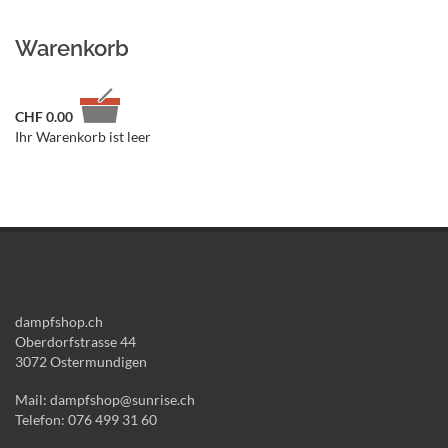
Warenkorb
CHF
0.00
Ihr Warenkorb ist leer
dampfshop.ch
Oberdorfstrasse 44
3072 Ostermundigen
Mail: dampfshop@sunrise.ch
Telefon: 076 499 31 60