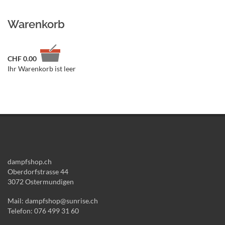
Warenkorb
CHF
0.00
Ihr Warenkorb ist leer
dampfshop.ch
Oberdorfstrasse 44
3072 Ostermundigen
Mail: dampfshop@sunrise.ch
Telefon: 076 499 31 60