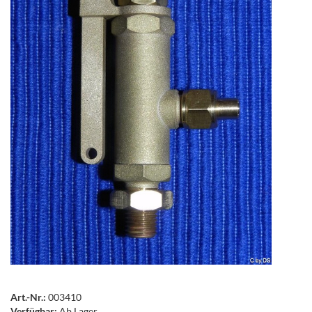
Art.-Nr.:
003410
Verfügbar:
Ab Lager