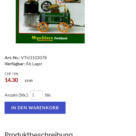
Art.-Nr.:
VTH3102078
Verfügbar:
Ab Lager
CHF / Stk.
14.30
17.90
Anzahl (Stk.):
Stk.
Produktbeschreibung